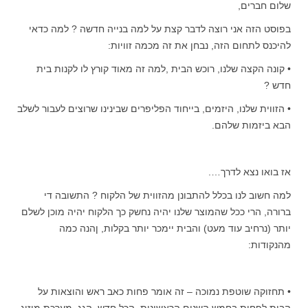
שלום חברים,
בפוסט הזה אני רוצה לדבר קצת על למה בנייה חדשה ? למה כדאי
להיכנס לתחום הזה, נבחן את זה מכמה זוויות:
• קונה הקצה שלנו, רוכש הבית ,למה זה מאוד קורץ לו לקנות בית
חדש ?
• הזווית שלנו, היזמים, בייחוד הפליפרים שבינינו שרוצים לעבור לשלב
הבא ביזמות שלהם.
אז בואו נצא לדרך….
למה חשוב לנו בכלל להתבונן מהזווית של הלקוח ? התשובה די
ברורה, הרי ככל שהמוצר שלנו יהיה נחשק כך הלקוח יהיה מוכן לשלם
יותר (נרחיב עוד מעט) והבית יימכר יותר בקלות, ןהנה כמה
מהנקודות:
• תחזוקה שוטפת נמוכה – זה אומר פחות כאב ראש והוצאות על