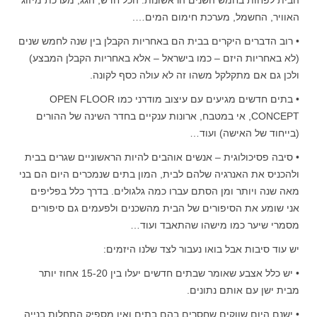
הבית לפחות בחמש השנים הראשונות. הכל חדש, הגג, מערכת מיזוג
האוויר, החשמל, מערכת חימום המים….
• רוב הדברים היקרים בבית הם באחריות הקבלן בין שנה לחמש שנים
(לא באחריות היזם – כמו בישראל – אלא באחריות הקבלן המבצע)
ולכן גם אם מתקלקל משהו זה לא עולה כסף לקונה.
• בתים חדשים מגיעים עם עיצוב מודרני כמו OPEN FLOOR
CONCEPT, אי במטבח, ארונות ענקיים בחדר השינה של ההורים
(בייחוד של האישה) ועוד…
• סיבה פסיכולוגית – אנשים אוהבים להיות הראשוניים שגרים בבית
ולהכניס את האנרגיה שלהם לבית, המון בתים שנמכרים היום הם בני
מאה שנה ויותר ומן הסתם עברו כמה גלגולים. בדרך כלל בפליפים
אני שומע את הסיפורים של הבית מהשכנים ולפעמים גם סיפורים
מסמרי שיער כמו מישהו שהתאבד ועוד…
יש עוד סיבות אבל בואו נעבור לצד שלנו היזמים:
• יש כלל אצבע שאומר שבתים חדשים יעלו בין 15-20 אחוז יותר
מבית ישן עם אותם נתונים.
• ישנם היום שווקים שחסרים בהם בתים ואין מספיק התחלות בנייה,